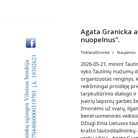
Agata Granicka 
nuopelnus“.
Tinklaraštininkė
Naujienos
2026-05-21, minint Tautin
vyko Tautinių mažumų d
organizuotas renginys, 
reikšmingai prisidėję pri
tarpkultūrinio dialogo 
įvairių laipsnių garbės 
žmonėms už svarų, ilgame
bendruomeninės veiklos b
Džiugi žinia Lietuvos tau
krašto tautoddailininkų