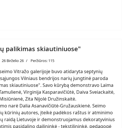
ių palikimas skiautiniuose"
26 Birželio 26
Peržiūros: 115
seimo Vitražo galerijoje buvo atidaryta septynių
 sąjungos Vilniaus bendrijos narių jungtinė paroda
ikimas skiautiniuose". Savo kūrybą demonstravo Laima
amulienė, Virginija Kasparavičiūtė, Daiva Sveiackaitė,
isiūnienė, Zita Nijolė Družinskaitė.
eimo narė Dalia Asanavičiūtė-Gružauskienė. Seimo
ių kūrinių autores, įteikė padėkos raštus ir atminimo
ių raidą Lietuvoje ir demonstruojamus dekoratyvinius
ntimis pasidalino dailininkė - tekstilininkė, pedagogė