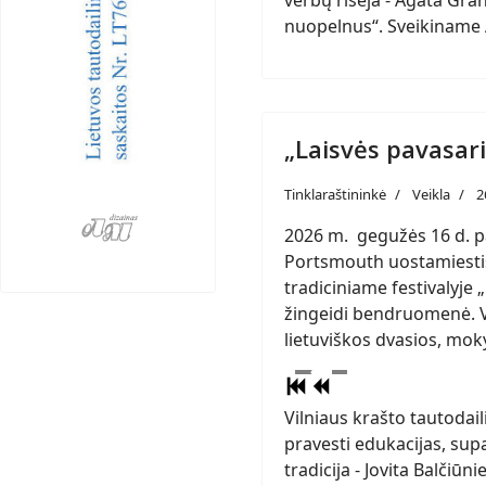
verbų rišėja - Agata Gr
nuopelnus“. Sveikiname Ag
„Laisvės pavasar
Tinklaraštininkė
Veikla
2
2026 m. gegužės 16 d. p
Portsmouth uostamiesti
tradiciniame festivalyje 
žingeidi bendruomenė. V
lietuviškos dvasios, mok
Vilniaus krašto tautodail
pravesti edukacijas, supa
tradicija - Jovita Balčiū