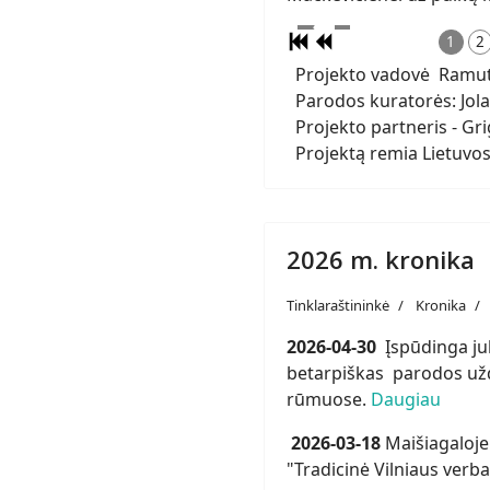
1
2
Projekto vadovė Ramutė
Parodos kuratorės: Jola
Projekto partneris - Gri
Projektą remia Lietuvos
2026 m. kronika
Tinklaraštininkė
Kronika
2026-04-30
Įspūdinga jub
betarpiškas parodos už
rūmuose.
Daugiau
2026-03-18
Maišiagaloje
"Tradicinė Vilniaus verba