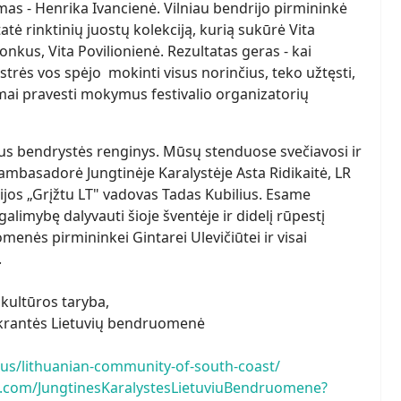
mas - Henrika Ivancienė. Vilniau bendrijo pirmininkė
tė rinktinių juostų kolekciją, kurią sukūrė Vita
nkus, Vita Povilionienė. Rezultatas geras - kai
trės vos spėjo mokinti visus norinčius, teko užtęsti,
mai pravesti mokymus festivalio organizatorių
kus bendrystės renginys. Mūsų stenduose svečiavosi ir
mbasadorė Jungtinėje Karalystėje Asta Ridikaitė, LR
rijos „Grįžtu LT" vadovas Tadas Kubilius. Esame
galimybę dalyvauti šioje šventėje ir didelį rūpestį
enės pirmininkei Gintarei Ulevičiūtei ir visai
.
kultūros taryba,
pakrantės Lietuvių bendruomenė
rius/lithuanian-community-of-south-coast/
.com/JungtinesKaralystesLietuviuBendruomene?