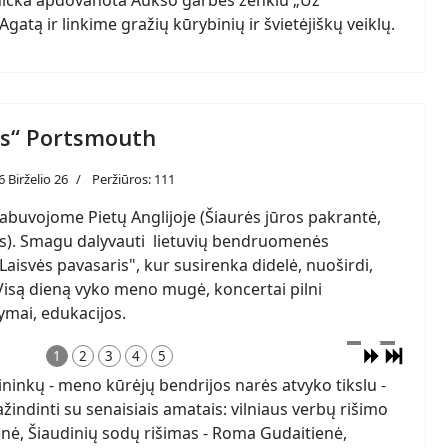
anicka apdovanota Aukso garbės ženklu „Už
atą ir linkime gražių kūrybinių ir švietėjiškų veiklų.
is“ Portsmouth
6 Birželio 26
Peržiūros: 111
abuvojome Pietų Anglijoje (Šiaurės jūros pakrantė,
s). Smagu dalyvauti lietuvių bendruomenės
„Laisvės pavasaris", kur susirenka didelė, nuoširdi,
isą dieną vyko meno mugė, koncertai pilni
ymai, edukacijos.
1
2
3
4
5
ininkų - meno kūrėjų bendrijos narės atvyko tikslu -
žindinti su senaisiais amatais: vilniaus verbų rišimo
nienė, Šiaudinių sodų rišimas - Roma Gudaitienė,