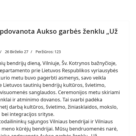
apdovanota Aukso garbės ženklu „Už
26 Birželio 27
Peržiūros: 123
ių bendrijų dieną, Vilniuje, Šv. Kotrynos bažnyčioje,
epartamento prie Lietuvos Respublikos vyriausybės
kurio metu buvo pagerbti asmenys, savo veikla
e Lietuvos tautinių bendrijų kultūros, švietimo,
ir visuomenės sanglaudos. Ceremonijos metu skiriami
ženklai ir atminimo dovanos. Tai svarbi padėka
tį darbą kultūros, švietimo, žiniasklaidos, mokslo,
ei integracijos srityse.
todailininkų sąjungos Vilniaus bendrijai ir Vilniaus
 - meno kūrėjų bendrijai. Mūsų bendruomenės narė,