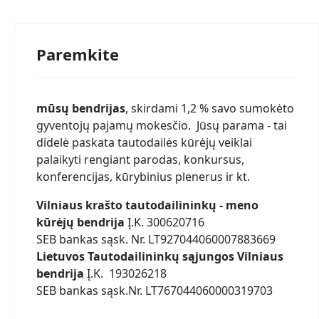
Paremkite
mūsų bendrijas
, skirdami 1,2 % savo sumokėto
gyventojų pajamų mokesčio. Jūsų parama - tai
didelė paskata tautodailės kūrėjų veiklai
palaikyti rengiant parodas, konkursus,
konferencijas, kūrybinius plenerus ir kt.
Vilniaus krašto tautodailininkų - meno
kūrėjų bendrija
Į.K. 300620716
SEB bankas sąsk. Nr. LT927044060007883669
Lietuvos Tautodailininkų sąjungos Vilniaus
bendrija
Į.K. 193026218
SEB bankas sąsk.Nr. LT767044060000319703