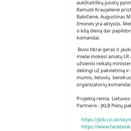
aukštaitiškų juostų pyni
Ramutė Kraujalienė prista
Babičienė, Augustinas Mo
žmonės yra aktyvūs. Meis
o kitą dieną dar papildo
komandai.
Buvo tikrai geras ir jau
mielai mokėsi amatų LR a
užsienio reikalų ministe
dėkingi už pakvietimą ir 
mumis, lietuvių bendruom
organizatorių komandai
Projektą remia Lietuvos 
Partneris - JKLB Pietų 
https://jklb.co.uk/sky
https://www.facebook