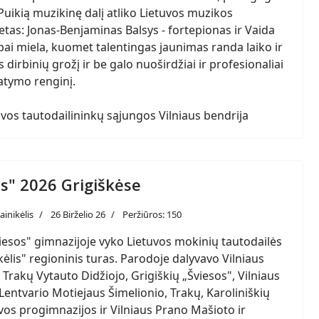
Puikią muzikinę dalį atliko Lietuvos muzikos
as: Jonas-Benjaminas Balsys - fortepionas ir Vaida
abai miela, kuomet talentingas jaunimas randa laiko ir
 dirbinių grožį ir be galo nuoširdžiai ir profesionaliai
tatymo renginį.
vos tautodailininkų sąjungos Vilniaus bendrija
is" 2026 Grigiškėse
ainikėlis
26 Birželio 26
Peržiūros: 150
iesos" gimnazijoje vyko Lietuvos mokinių tautodailės
ėlis" regioninis turas. Parodoje dalyvavo Vilniaus
, Trakų Vytauto Didžiojo, Grigiškių „Šviesos", Vilniaus
ntvario Motiejaus Šimelionio, Trakų, Karoliniškių
uvos progimnazijos ir Vilniaus Prano Mašioto ir