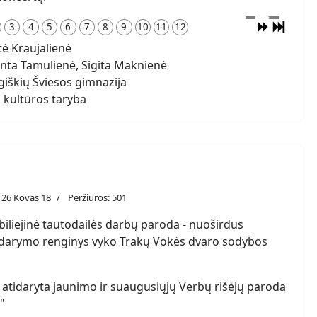
3
4
5
6
7
8
9
10
11
12
 Kraujalienė
nta Tamulienė, Sigita Maknienė
giškių Šviesos gimnazija
 kultūros taryba
26 Kovas 18
Peržiūros: 501
iliejinė tautodailės darbų paroda - nuoširdus
darymo renginys vyko Trakų Vokės dvaro sodybos
 atidaryta jaunimo ir suaugusiųjų Verbų rišėjų paroda
"