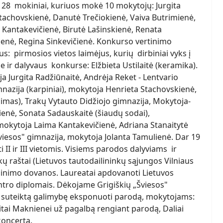
 28 mokiniai, kuriuos mokė 10 mokytojų: Jurgita
tachovskienė, Danutė Trečiokienė, Vaiva Butrimienė,
a Kantakevičienė, Birutė Lašinskienė, Renata
ienė, Regina Sinkevičienė. Konkurso vertinimo
us: pirmosios vietos laimėjus, kurių dirbiniai vyks į
e ir dalyvaus konkurse: Elžbieta Ustilaitė (keramika).
a Jurgita Radžiūnaitė, Andrėja Reket - Lentvario
nazija (karpiniai), mokytoja Henrieta Stachovskienė,
imas), Trakų Vytauto Didžiojo gimnazija, Mokytoja-
enė, Sonata Sadauskaitė (šiaudų sodai),
mokytoja Laima Kantakevičienė, Adriana Stanaitytė
Šviesos" gimnazija, mokytoja Jolanta Tamulienė. Dar 19
i II ir III vietomis. Visiems parodos dalyviams ir
ų raštai (Lietuvos tautodailininkų sąjungos Vilniaus
tminimo dovanos. Laureatai apdovanoti Lietuvos
ntro diplomais. Dėkojame Grigiškių „Šviesos"
 suteiktą galimybę eksponuoti parodą, mokytojams:
gitai Maknienei už pagalbą rengiant parodą, Daliai
koncertą.