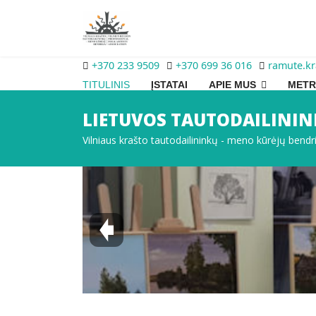
+370 233 9509
+370 699 36 016
ramute.k
TITULINIS
ĮSTATAI
APIE MUS
METR
LIETUVOS TAUTODAILININ
Vilniaus krašto tautodailininkų - meno kūrėjų bendr