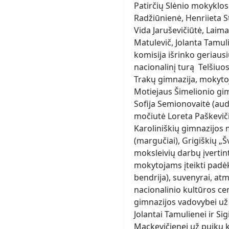
Patirčių Slėnio mokyklos
Radžiūnienė, Henriieta S
Vida Jaruševičiūtė, Laim
Matulevič, Jolanta Tamul
komisija išrinko geriausi
nacionalinį turą Telšiuos
Trakų gimnazija, mokytoj
Motiejaus Šimelionio gim
Sofija Semionovaitė (aud
močiutė Loreta Paškeviči
Karoliniškių gimnazijos 
(margučiai), Grigiškių „
moksleivių darbų įvertint
mokytojams įteikti padėk
bendrija), suvenyrai, a
nacionalinio kultūros ce
gimnazijos vadovybei už
Jolantai Tamulienei ir Si
Mackevičienei už puikų 