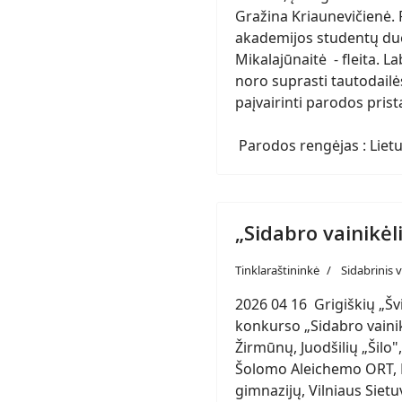
Gražina Kriaunevičienė. 
akademijos studentų duet
Mikalajūnaitė - fleita. L
noro suprasti tautodailės
paįvairinti parodos pris
Parodos rengėjas : Lietu
„Sidabro vainikėl
Tinklaraštininkė
Sidabrinis v
2026 04 16 Grigiškių „Šv
konkurso „Sidabro vainik
Žirmūnų, Juodšilių „Šilo"
Šolomo Aleichemo ORT, Le
gimnazijų, Vilniaus Siet