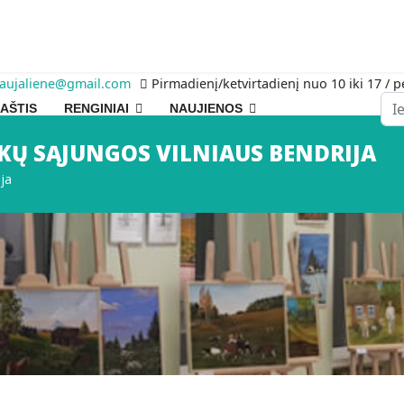
raujaliene@gmail.com
Pirmadienį/ketvirtadienį nuo 10 iki 17 / p
Pai
AŠTIS
RENGINIAI
NAUJIENOS
KŲ SĄJUNGOS VILNIAUS BENDRIJA
ija