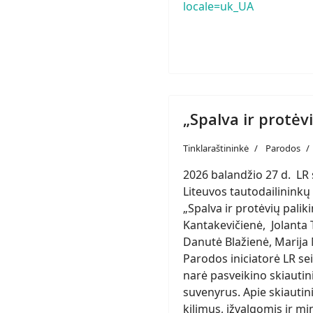
locale=uk_UA
„Spalva ir protėv
Tinklaraštininkė
Parodos
2026 balandžio 27 d. LR 
Liteuvos tautodailininkų
„Spalva ir protėvių pal
Kantakevičienė, Jolanta T
Danutė Blažienė, Marija M
Parodos iniciatorė LR s
narė pasveikino skiautin
suvenyrus. Apie skiautin
kilimus, įžvalgomis ir mi