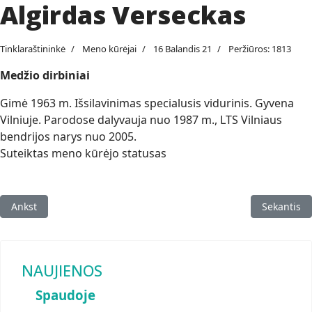
Algirdas Verseckas
Tinklaraštininkė
Meno kūrėjai
16 Balandis 21
Peržiūros: 1813
Medžio dirbiniai
Gimė 1963 m. Išsilavinimas specialusis vidurinis. Gyvena
Vilniuje. Parodose dalyvauja nuo 1987 m., LTS Vilniaus
bendrijos narys nuo 2005.
Suteiktas meno kūrėjo statusas
Ankstesnis straipsnis: Vitas Vasiliauskas
Kitas stra
Ankst
Sekantis
NAUJIENOS
Spaudoje