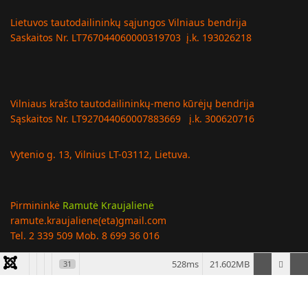
Lietuvos tautodailininkų sąjungos Vilniaus bendrija
Saskaitos Nr. LT767044060000319703 į.k. 193026218
Vilniaus krašto tautodailininkų-meno kūrėjų bendrija
Sąskaitos Nr. LT927044060007883669 į.k. 300620716
Vytenio g. 13, Vilnius LT-03112, Lietuva.
Pirmininkė
Ramutė Kraujalienė
ramute.kraujaliene(eta)gmail.com
Tel. 2 339 509 Mob. 8 699 36 016
528ms
21.602MB
31