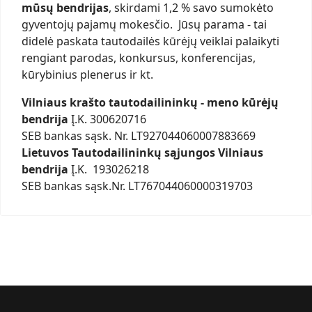
mūsų bendrijas
, skirdami 1,2 % savo sumokėto
gyventojų pajamų mokesčio. Jūsų parama - tai
didelė paskata tautodailės kūrėjų veiklai palaikyti
rengiant parodas, konkursus, konferencijas,
kūrybinius plenerus ir kt.
Vilniaus krašto tautodailininkų - meno kūrėjų
bendrija
Į.K. 300620716
SEB bankas sąsk. Nr. LT927044060007883669
Lietuvos Tautodailininkų sąjungos Vilniaus
bendrija
Į.K. 193026218
SEB bankas sąsk.Nr. LT767044060000319703