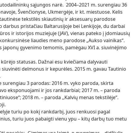
Tautodailininkų sąjungos narė. 2004–2021 m. surengiau 36
onavoje, Švenčionyse, Ukmergėje, ir kt. miestuose. Kelis
tautinėse tekstilės skiautinių ir aksesuarų parodose
o darbus pristačiau Baltarusijoje bei Lenkijoje, du darbai
os ir istorijos muziejuje (JAV), vienas pateko į įdomiausių
konkursinėse liaudies meno parodose „Aukso vainikas“.
us japonų gyvenimo temomis, pamėgau XVI a. siuvinėjimo
kūrėjo statusas. Dažnai esu kviečiama dalyvauti
siuvinėti delmonus ir kepurėles. 2015 m. gavau Tautinio
.
 surengiau 3 parodas: 2016 m. vyko paroda, skirta
vo eksponuojami ir jos rankdarbiai; 2017 m. – paroda
tiniuose“; 2018 m. – paroda ,,Kalvių menas tekstilėje“.
ji.
je turiu po kokį rankdarbį, juos renkuosi pagal
tinius, turiu juos pabaigti vienu ypu – kitų darbų tuo metu