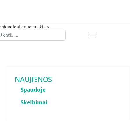
enktadienį - nuo 10 iki 16
eška
NAUJIENOS
Spaudoje
Skelbimai