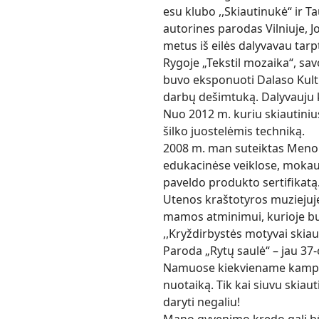
esu klubo ,,Skiautinukė“ ir 
autorines parodas Vilniuje, J
metus iš eilės dalyvavau tarp
Rygoje „Tekstil mozaika“, sav
buvo eksponuoti Dalaso Kultūr
darbų dešimtuką. Dalyvauju 
Nuo 2012 m. kuriu skiautini
šilko juostelėmis techniką.
2008 m. man suteiktas Meno 
edukacinėse veiklose, mokau 
paveldo produkto sertifikatą
Utenos kraštotyros muziejuje
mamos atminimui, kurioje bu
,,Kryždirbystės motyvai skiau
Paroda „Rytų saulė“ – jau 37-o
Namuose kiekviename kampely
nuotaiką. Tik kai siuvu skiau
daryti negaliu!