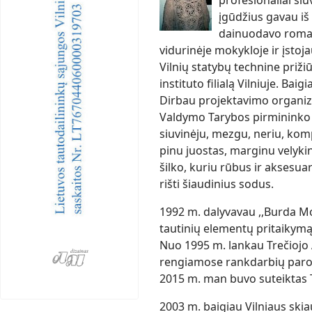
profesionaliai siu
įgūdžius gavau iš
dainuodavo romans
vidurinėje mokykloje ir įstoj
Vilnių statybų technine priži
instituto filialą Vilniuje. Bai
Dirbau projektavimo organiza
Valdymo Tarybos pirmininko 
siuvinėju, mezgu, neriu, kom
pinu juostas, marginu velykin
šilko, kuriu rūbus ir aksesua
rišti šiaudinius sodus.
1992 m. dalyvavau ,,Burda 
tautinių elementų pritaikym
Nuo 1995 m. lankau Trečiojo 
rengiamose rankdarbių parod
2015 m. man buvo suteiktas 
2003 m. baigiau Vilniaus skia