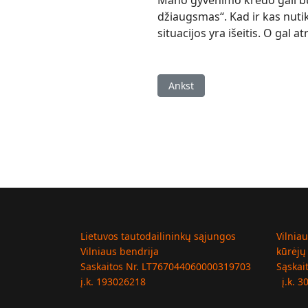
Mano gyvenimo kredo gali būt
džiaugsmas“. Kad ir kas nuti
situacijos yra išeitis. O gal a
Ankstesnis straipsnis: Alicija 
Ankst
Lietuvos tautodailininkų sąjungos
Vilnia
Vilniaus bendrija
kūrėjų
Saskaitos Nr. LT767044060000319703
Sąskai
į.k. 193026218
į.k. 3