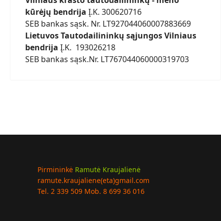
Vilniaus krašto tautodailininkų - meno
kūrėjų bendrija
Į.K. 300620716
SEB bankas sąsk. Nr. LT927044060007883669
Lietuvos Tautodailininkų sąjungos Vilniaus
bendrija
Į.K. 193026218
SEB bankas sąsk.Nr. LT767044060000319703
nis: J. Bugailiškio veikla 2015-2020
Pirmininkė
Ramutė Kraujalienė
ramute.kraujaliene(eta)gmail.com
Tel. 2 339 509 Mob. 8 699 36 016