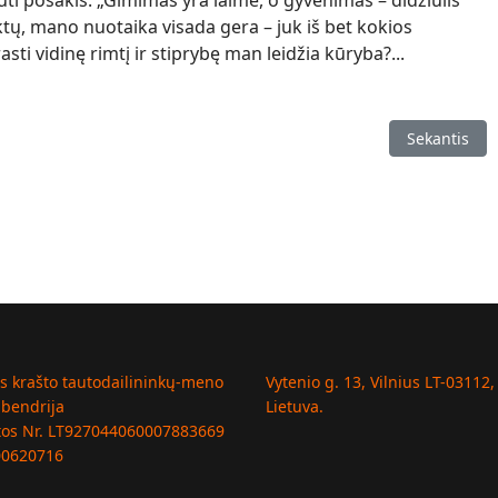
i posakis: „Gimimas yra laimė, o gyvenimas – didžiulis
ktų, mano nuotaika visada gera – juk iš bet kokios
trasti vidinę rimtį ir stiprybę man leidžia kūryba?...
Valinčytė - Siudikienė
Kitas straips
Sekantis
us krašto tautodailininkų-meno
Vytenio g. 13, Vilnius LT-03112,
 bendrija
Lietuva.
tos Nr. LT927044060007883669
00620716