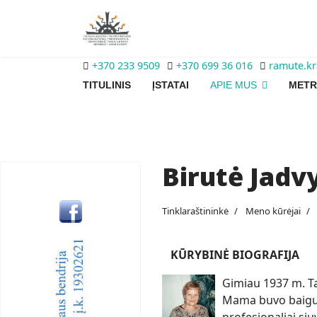
+370 233 9509
+370 699 36 016
ramute.k
TITULINIS
ĮSTATAI
APIE MUS
METR
Birutė Jadv
Tinklaraštininkė
Meno kūrėjai
KŪRYBINĖ BIOGRAFIJA
Gimiau 1937 m. Tau
Mama buvo baigusi