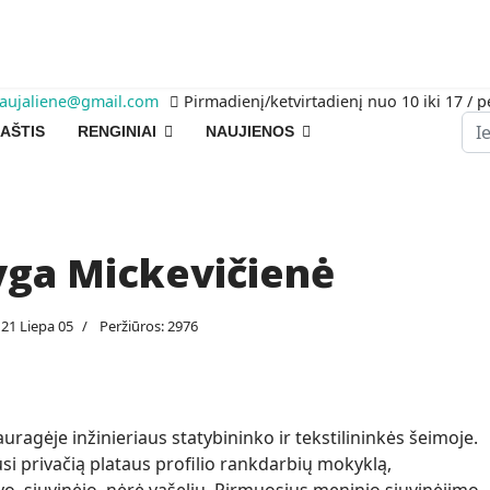
raujaliene@gmail.com
Pirmadienį/ketvirtadienį nuo 10 iki 17 / p
Pai
AŠTIS
RENGINIAI
NAUJIENOS
yga Mickevičienė
21 Liepa 05
Peržiūros: 2976
ragėje inžinieriaus statybininko ir tekstilininkės šeimoje.
 privačią plataus profilio rankdarbių mokyklą,