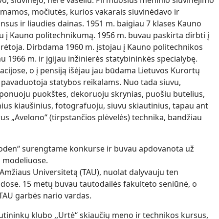
vo, siuvinėjo, nėrė vašeliu. Pirmuosius meninio siuvinėjimo
 mamos, močiutės, kurios vakarais siuvinėdavo ir
us ir liaudies dainas. 1951 m. baigiau 7 klases Kauno
au į Kauno politechnikumą. 1956 m. buvau paskirta dirbti į
ūrėtoja. Dirbdama 1960 m. įstojau į Kauno politechnikos
giau 1966 m. ir įgijau inžinierės statybininkės specialybę.
cijose, o į pensiją išėjau jau būdama Lietuvos Kurortų
pavaduotoja statybos reikalams. Nuo tada siuvu,
ponuoju puokštes, dekoruoju skrynias, puošiu butelius,
ius kiaušinius, fotografuoju, siuvu skiautinius, tapau ant
rus „Avelono“ (tirpstančios plėvelės) technika, bandžiau
Moden“ surengtame konkurse ir buvau apdovanota už
ą modeliuose.
Amžiaus Universitetą (TAU), nuolat dalyvauju ten
ose. 15 metų buvau tautodailės fakulteto seniūnė, o
TAU garbės nario vardas.
utininkų klubo ,,Urtė“ skiaučių meno ir technikos kursus,