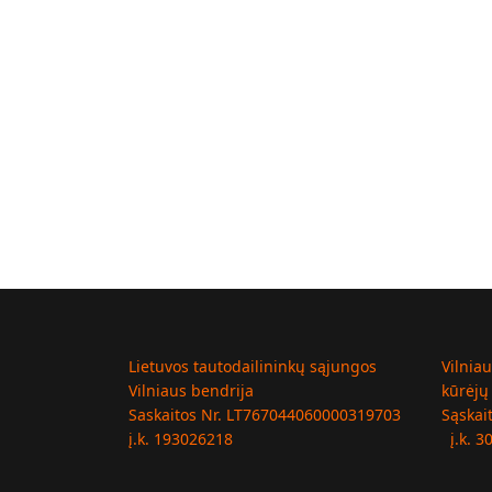
Lietuvos tautodailininkų sąjungos
Vilnia
Vilniaus bendrija
kūrėjų
Saskaitos Nr. LT767044060000319703
Sąskai
į.k. 193026218
į.k. 3