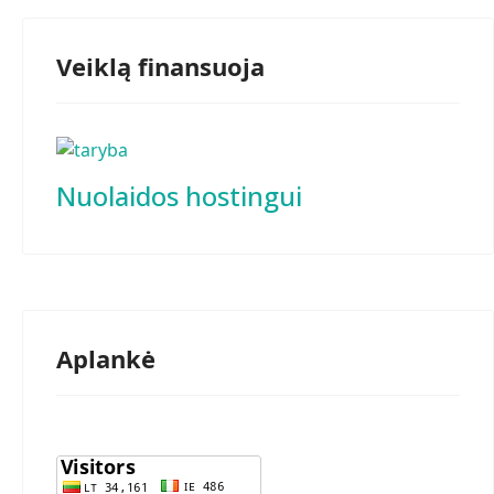
Veiklą finansuoja
snis: Adelija Mickuvienė
Nuolaidos hostingui
Aplankė