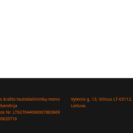
us krašto tautodailininkų-meno
Vytenio g. 13, Vilnius LT-03112,
 bendrija
Lietuva.
tos Nr. LT927044060007883669
00620716