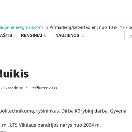
raujaliene@gmail.com
Pirmadienį/ketvirtadienį nuo 10 iki 17 / p
Pai
AŠTIS
RENGINIAI
NAUJIENOS
duikis
23 Vasario 16
Peržiūros: 2009
politechnikumą, ryšininkas. Dirba kūrybinį darbą. Gyvena
m., LTS Vilniaus bendrijos narys nuo 2004 m.