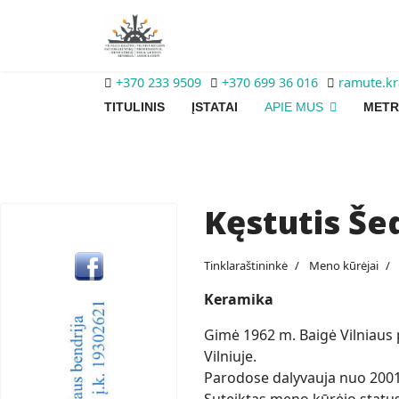
+370 233 9509
+370 699 36 016
ramute.k
TITULINIS
ĮSTATAI
APIE MUS
METR
Kęstutis Še
Tinklaraštininkė
Meno kūrėjai
Keramika
Gimė 1962 m. Baigė Vilniaus 
Vilniuje.
Parodose dalyvauja nuo 2001 