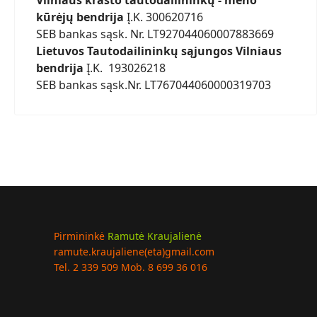
Vilniaus krašto tautodailininkų - meno
kūrėjų bendrija
Į.K. 300620716
SEB bankas sąsk. Nr. LT927044060007883669
Lietuvos Tautodailininkų sąjungos Vilniaus
bendrija
Į.K. 193026218
SEB bankas sąsk.Nr. LT767044060000319703
Pirmininkė
Ramutė Kraujalienė
ramute.kraujaliene(eta)gmail.com
Tel. 2 339 509 Mob. 8 699 36 016