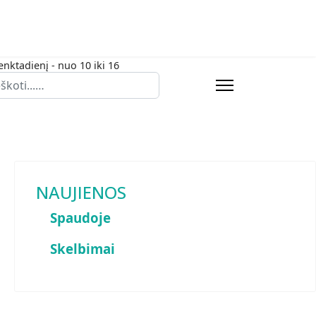
enktadienį - nuo 10 iki 16
eška
NAUJIENOS
Spaudoje
Skelbimai