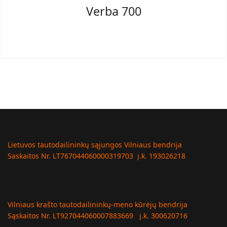
Verba 700
Lietuvos tautodailininkų sąjungos Vilniaus bendrija
Saskaitos Nr. LT767044060000319703 į.k. 193026218
Vilniaus krašto tautodailininkų-meno kūrėjų bendrija
Sąskaitos Nr. LT927044060007883669 į.k. 300620716