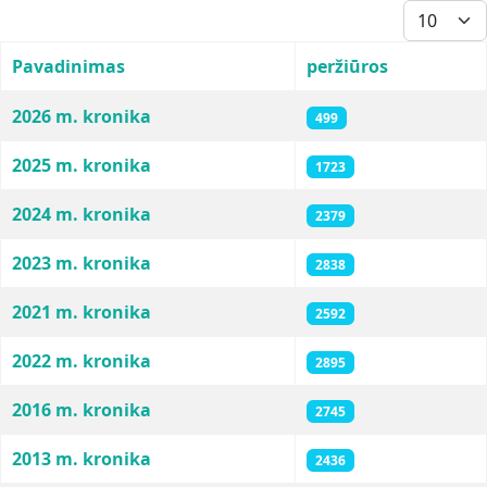
Rodyti po
Pavadinimas
peržiūros
Straipsniai
2026 m. kronika
499
2025 m. kronika
1723
2024 m. kronika
2379
2023 m. kronika
2838
2021 m. kronika
2592
2022 m. kronika
2895
2016 m. kronika
2745
2013 m. kronika
2436