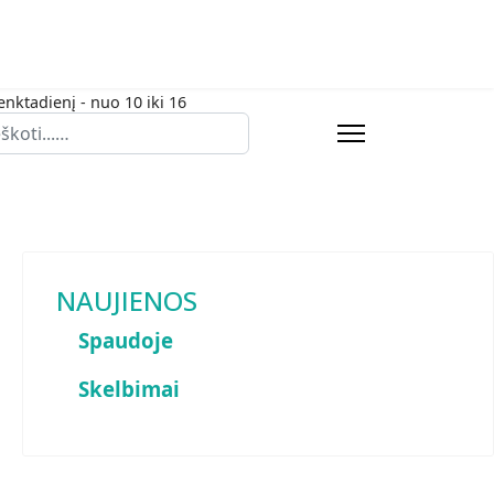
enktadienį - nuo 10 iki 16
eška
NAUJIENOS
Spaudoje
Skelbimai