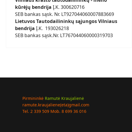
Vilniaus krašto tautodailininkų - meno
kūrėjų bendrija
Į.K. 300620716
SEB bankas sąsk. Nr. LT927044060007883669
Lietuvos Tautodailininkų sąjungos Vilniaus
nis: Lietuviški karpiniai: tradicijos ir dabartis
bendrija
Į.K. 193026218
SEB bankas sąsk.Nr. LT767044060000319703
Pirmininkė
Ramutė Kraujalienė
ramute.kraujaliene(eta)gmail.com
Tel. 2 339 509 Mob. 8 699 36 016