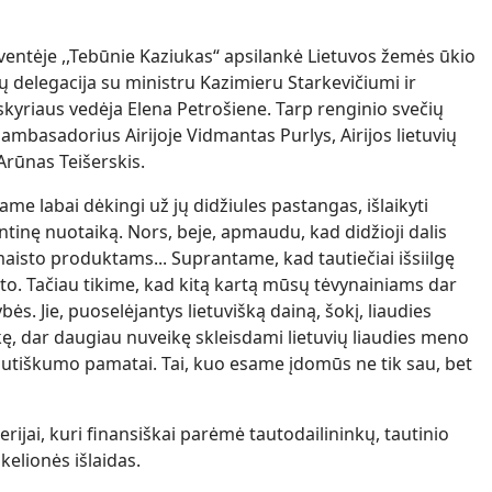
šventėje ,,Tebūnie Kaziukas“ apsilankė Lietuvos žemės ūkio
ų delegacija su ministru Kazimieru Starkevičiumi ir
kyriaus vedėja Elena Petrošiene. Tarp renginio svečių
ambasadorius Airijoje Vidmantas Purlys, Airijos lietuvių
rūnas Teišerskis.
e labai dėkingi už jų didžiules pastangas, išlaikyti
entinę nuotaiką. Nors, beje, apmaudu, kad didžioji dalis
aisto produktams... Suprantame, kad tautiečiai išsiilgę
sto. Tačiau tikime, kad kitą kartą mūsų tėvynainiams dar
bės. Jie, puoselėjantys lietuvišką dainą, šokį, liaudies
kę, dar daugiau nuveikę skleisdami lietuvių liaudies meno
i tautiškumo pamatai. Tai, kuo esame įdomūs ne tik sau, bet
ijai, kuri finansiškai parėmė tautodailininkų, tautinio
kelionės išlaidas.