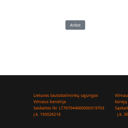
Ankstesnis straipsnis: Gegužin
Ankst
Lietuvos tautodailininkų sąjungos
Vilnia
Vilniaus bendrija
kūrėjų
Saskaitos Nr. LT767044060000319703
Sąskai
į.k. 193026218
į.k. 3