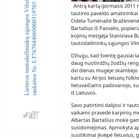
Antrą kartą (pirmasis 2011 m
tautinio paveldo amatininkai 
Odeta Tumėnaitė Bražėnienė 
Bartašius iš Pasvalio, popieri
kojinių mezgėja Stanislava Bu
tautodailininkų sąjungos Vil
Džiugu, kad šventę gausiai lan
daug nuoširdžių žodžių rengin
dvi dienas mugėje skambėjo li
kartu su Airijos lietuvių folk
lietuvaičiams padovanojo, su
iš Lietuvos.
Savo patirtimi dalijosi ir ta
vaikams pravedė karpinių me
Albertas Bartašius mokė gamin
susidomėjimas. Apmokyta api
susitikimai įkvėpė lietuvius, 