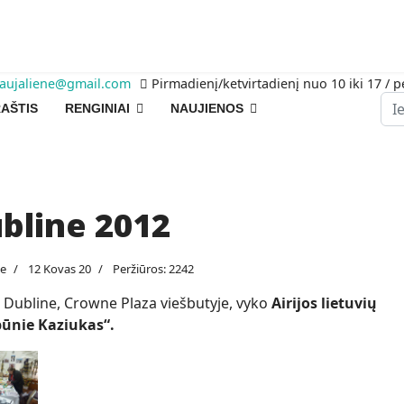
raujaliene@gmail.com
Pirmadienį/ketvirtadienį nuo 10 iki 17 / p
Pai
AŠTIS
RENGINIAI
NAUJIENOS
bline 2012
je
12 Kovas 20
Peržiūros: 2242
 Dubline, Crowne Plaza viešbutyje, vyko
Airijos lietuvių
būnie Kaziukas“.