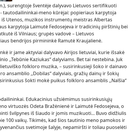
.), surengtoje šventėje dalyvavo Lietuvos sertifikuoti
- tautodailininkai-meno kūrėjai: popieriaus karpytoja
iš Utenos, muzikos instrumentų meistras Albertas
aus karpytoja Laimutė Fedosejeva ir tradicinių pirštinių bei
tkutė iš Vilniaus; grupės vadovė – Lietuvos
niaus bendrijos pirmininkė Ramutė Kraujalienė.
kė ir jame aktyviai dalyvavo Airijos lietuviai, kurie išsakė
io ,,Tebūnie Kaziukas“ dalyviams. Bet tai nestebina. Juk
etuviško folkloro muzika, – susirinkusieji šoko ir dainavo
loro ansamblio ,,Dobilas“ dalyviais, gražių dainų ir šokių
sirinkusius šokti mokė puikus folkloro ansamblis ,,Nalšia“
utodailininkai. Edukacinius užsiėmimus susirinkusiųjų
no virtuozės Odeta Bražėnienė ir Laimutė Fedosejeva, o
ti švilpynes iš šiaudo ir jomis muzikuoti... Buvo didžiulis
e 100 vaikų. Tikimės, kad šios tautinio meno pamokos ir
gyvenančius svetimoje šalyje, nepamiršti ir toliau puoselėti