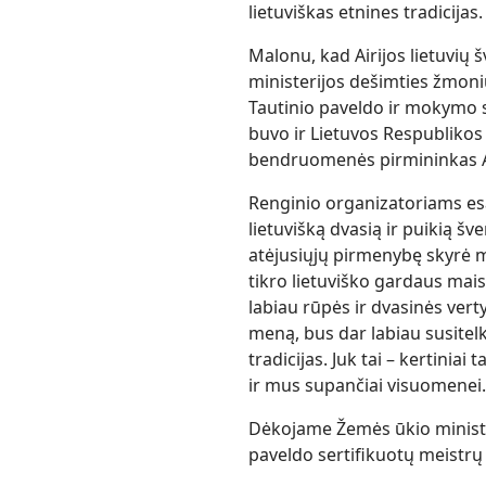
lietuviškas etnines tradicijas.
Malonu, kad Airijos lietuvių 
ministerijos dešimties žmoni
Tautinio paveldo ir mokymo s
buvo ir Lietuvos Respublikos 
bendruomenės pirmininkas A
Renginio organizatoriams esam
lietuvišką dvasią ir puikią šv
atėjusiųjų pirmenybę skyrė m
tikro lietuviško gardaus mai
labiau rūpės ir dvasinės verty
meną, bus dar labiau susitel
tradicijas. Juk tai – kertinia
ir mus supančiai visuomenei.
Dėkojame Žemės ūkio minister
paveldo sertifikuotų meistrų 