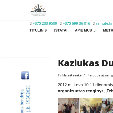
+370 233 9509
+370 699 36 016
ramute.k
TITULINIS
ĮSTATAI
APIE MUS
METR
Kaziukas Du
Tinklaraštininkė
Parodos užsieny
2012 m. kovo 10-11 dienomis
organizuotas renginys ,,Te