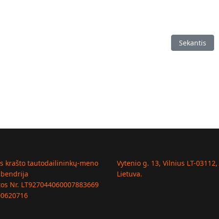
ė Taline
Kitas straips
Sekantis
us krašto tautodailininkų-meno
Vytenio g. 13, Vilnius LT-03112,
 bendrija
Lietuva.
tos Nr. LT927044060007883669
00620716