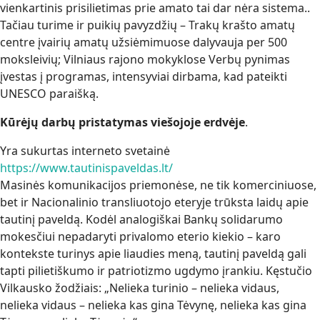
vienkartinis prisilietimas prie amato tai dar nėra sistema..
Tačiau turime ir puikių pavyzdžių – Trakų krašto amatų
centre įvairių amatų užsiėmimuose dalyvauja per 500
moksleivių; Vilniaus rajono mokyklose Verbų pynimas
įvestas į programas, intensyviai dirbama, kad pateikti
UNESCO paraišką.
Kūrėjų darbų pristatymas viešojoje erdvėje
.
Yra sukurtas interneto svetainė
https://www.tautinispaveldas.lt/
Masinės komunikacijos priemonėse, ne tik komerciniuose,
bet ir Nacionalinio transliuotojo eteryje trūksta laidų apie
tautinį paveldą. Kodėl analogiškai Bankų solidarumo
mokesčiui nepadaryti privalomo eterio kiekio – karo
kontekste turinys apie liaudies meną, tautinį paveldą gali
tapti pilietiškumo ir patriotizmo ugdymo įrankiu. Kęstučio
Vilkausko žodžiais: „Nelieka turinio – nelieka vidaus,
nelieka vidaus – nelieka kas gina Tėvynę, nelieka kas gina