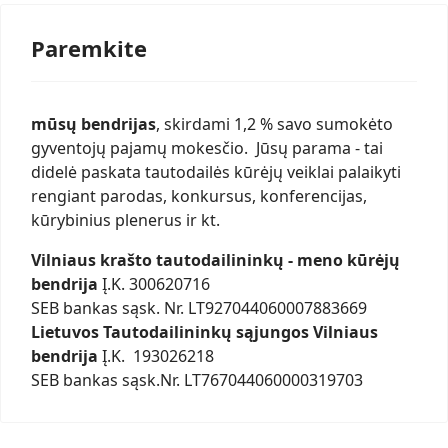
Paremkite
mūsų bendrijas
, skirdami 1,2 % savo sumokėto
gyventojų pajamų mokesčio. Jūsų parama - tai
didelė paskata tautodailės kūrėjų veiklai palaikyti
rengiant parodas, konkursus, konferencijas,
kūrybinius plenerus ir kt.
Vilniaus krašto tautodailininkų - meno kūrėjų
bendrija
Į.K. 300620716
SEB bankas sąsk. Nr. LT927044060007883669
Lietuvos Tautodailininkų sąjungos Vilniaus
bendrija
Į.K. 193026218
SEB bankas sąsk.Nr. LT767044060000319703