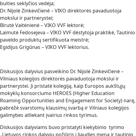
buities seklyčios vedėja;
Dr. Nijolė Zinkevičienė – VIKO direktorės pavaduotoja
mokslui ir partnerystei;
Birutė Vaitėnienė – VIKO VVF lektorė;
Laimutė Fedosejeva – VIKO VVF dėstytoja praktikė, Tautinio
paveldo produktų sertifikuota meistrė;
Egidijus Grigūnas – VIKO VVF lektorius.
Diskusijos dalyvius pasveikino Dr. Nijolė Zinkevičienė –
Vilniaus kolegijos direktorės pavaduotoja mokslui ir
partnerystei. Ji pristatė kolegiją, kaip Europos aukštųjų
mokyklų konsorciumo HEROES (Higher Education
Roaming Opportunities and Engagement for Society) narę,
pabrėžė svarstomų klausimų svarbą ir Vilniaus kolegijos
galimybes atliekant įvairius rinkos tyrimus.
Diskusijos dalyviams buvo pristatyti kiekybinio tyrimo
„Lietuvos rinkos dalyvių požiūris į liaudies meną ir tautinio