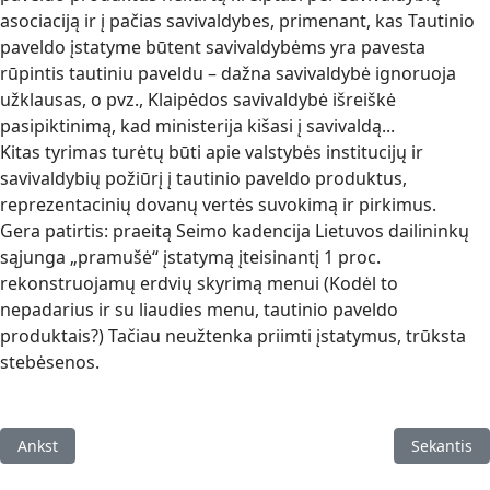
asociaciją ir į pačias savivaldybes, primenant, kas Tautinio
paveldo įstatyme būtent savivaldybėms yra pavesta
rūpintis tautiniu paveldu – dažna savivaldybė ignoruoja
užklausas, o pvz., Klaipėdos savivaldybė išreiškė
pasipiktinimą, kad ministerija kišasi į savivaldą...
Kitas tyrimas turėtų būti apie valstybės institucijų ir
savivaldybių požiūrį į tautinio paveldo produktus,
reprezentacinių dovanų vertės suvokimą ir pirkimus.
Gera patirtis: praeitą Seimo kadencija Lietuvos dailininkų
sąjunga „pramušė“ įstatymą įteisinantį 1 proc.
rekonstruojamų erdvių skyrimą menui (Kodėl to
nepadarius ir su liaudies menu, tautinio paveldo
produktais?) Tačiau neužtenka priimti įstatymus, trūksta
stebėsenos.
Ankstesnis straipsnis: Lietuvos rinkos dalyvių požiūris į liaudie
Kitas stra
Ankst
Sekantis