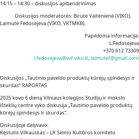
14:15 – 14:30 – diskusijos apibendrinimas
Diskusijos moderatorės: Birutė Vaitėnienė (VIKO),
Laimutė Fedosejeva (VIKO, VKTMKB).
Papildoma informacija:
L.Fedosejeva
+370 612 73309
l.fedosejeva@vvf.viko.lt
,
laimutef@gmail.com
Diskusijos „Tautinio paveldo produktų kūrėjų spindesys ir
skurdas“ RAPORTAS
2025 kovo 6 dieną Vilniaus kolegijos Studijų ir mokslo
išteklių centre vyko diskusija „Tautinio paveldo produktų
kūrėjų spindesys ir skurdas“.
Diskusijoje dalyvavo:
Kęstutis Vilkauskas – LR Seimo Kultūros komiteto