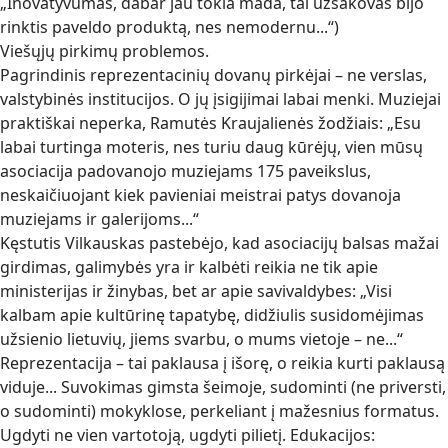
„Inovatyvumas, dabar jau tokia mada, tai užsakovas bijo
rinktis paveldo produktą, nes nemodernu...“)
Viešųjų pirkimų problemos.
Pagrindinis reprezentacinių dovanų pirkėjai – ne verslas,
valstybinės institucijos. O jų įsigijimai labai menki. Muziejai
praktiškai neperka, Ramutės Kraujalienės žodžiais: „Esu
labai turtinga moteris, nes turiu daug kūrėjų, vien mūsų
asociacija padovanojo muziejams 175 paveikslus,
neskaičiuojant kiek pavieniai meistrai patys dovanoja
muziejams ir galerijoms...“
Kęstutis Vilkauskas pastebėjo, kad asociacijų balsas mažai
girdimas, galimybės yra ir kalbėti reikia ne tik apie
ministerijas ir žinybas, bet ar apie savivaldybes: „Visi
kalbam apie kultūrinę tapatybę, didžiulis susidomėjimas
užsienio lietuvių, jiems svarbu, o mums vietoje – ne...“
Reprezentacija – tai paklausa į išorę, o reikia kurti paklausą
viduje... Suvokimas gimsta šeimoje, sudominti (ne priversti,
o sudominti) mokyklose, perkeliant į mažesnius formatus.
Ugdyti ne vien vartotoją, ugdyti pilietį. Edukacijos: