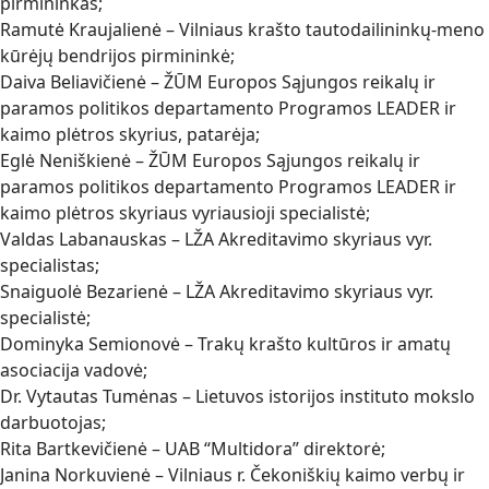
pirmininkas;
Ramutė Kraujalienė – Vilniaus krašto tautodailininkų-meno
kūrėjų bendrijos pirmininkė;
Daiva Beliavičienė – ŽŪM Europos Sąjungos reikalų ir
paramos politikos departamento Programos LEADER ir
kaimo plėtros skyrius, patarėja;
Eglė Neniškienė – ŽŪM Europos Sąjungos reikalų ir
paramos politikos departamento Programos LEADER ir
kaimo plėtros skyriaus vyriausioji specialistė;
Valdas Labanauskas – LŽA Akreditavimo skyriaus vyr.
specialistas;
Snaiguolė Bezarienė – LŽA Akreditavimo skyriaus vyr.
specialistė;
Dominyka Semionovė – Trakų krašto kultūros ir amatų
asociacija vadovė;
Dr. Vytautas Tumėnas – Lietuvos istorijos instituto mokslo
darbuotojas;
Rita Bartkevičienė – UAB “Multidora” direktorė;
Janina Norkuvienė – Vilniaus r. Čekoniškių kaimo verbų ir