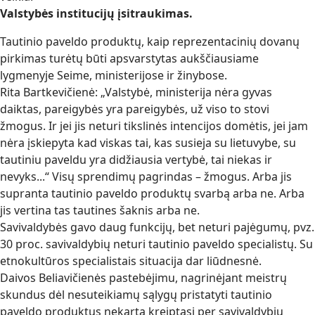
Valstybės institucijų įsitraukimas.
Tautinio paveldo produktų, kaip reprezentacinių dovanų
pirkimas turėtų būti apsvarstytas aukščiausiame
lygmenyje Seime, ministerijose ir žinybose.
Rita Bartkevičienė: „Valstybė, ministerija nėra gyvas
daiktas, pareigybės yra pareigybės, už viso to stovi
žmogus. Ir jei jis neturi tikslinės intencijos domėtis, jei jam
nėra įskiepyta kad viskas tai, kas susieja su lietuvybe, su
tautiniu paveldu yra didžiausia vertybė, tai niekas ir
nevyks...“ Visų sprendimų pagrindas – žmogus. Arba jis
supranta tautinio paveldo produktų svarbą arba ne. Arba
jis vertina tas tautines šaknis arba ne.
Savivaldybės gavo daug funkcijų, bet neturi pajėgumų, pvz.
30 proc. savivaldybių neturi tautinio paveldo specialistų. Su
etnokultūros specialistais situacija dar liūdnesnė.
Daivos Beliavičienės pastebėjimu, nagrinėjant meistrų
skundus dėl nesuteikiamų sąlygų pristatyti tautinio
paveldo produktus nekartą kreiptasi per savivaldybių