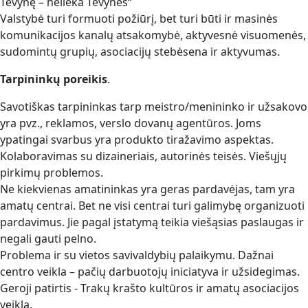
Tėvynę – nelieka Tėvynės“
Valstybė turi formuoti požiūrį, bet turi būti ir masinės
komunikacijos kanalų atsakomybė, aktyvesnė visuomenės,
sudomintų grupių, asociacijų stebėsena ir aktyvumas.
Tarpininkų poreikis
.
Savotiškas tarpininkas tarp meistro/menininko ir užsakovo
yra pvz., reklamos, verslo dovanų agentūros. Joms
ypatingai svarbus yra produkto tiražavimo aspektas.
Kolaboravimas su dizaineriais, autorinės teisės. Viešųjų
pirkimų problemos.
Ne kiekvienas amatininkas yra geras pardavėjas, tam yra
amatų centrai. Bet ne visi centrai turi galimybę organizuoti
pardavimus. Jie pagal įstatymą teikia viešąsias paslaugas ir
negali gauti pelno.
Problema ir su vietos savivaldybių palaikymu. Dažnai
centro veikla – pačių darbuotojų iniciatyva ir užsidegimas.
Geroji patirtis - Trakų krašto kultūros ir amatų asociacijos
veikla.