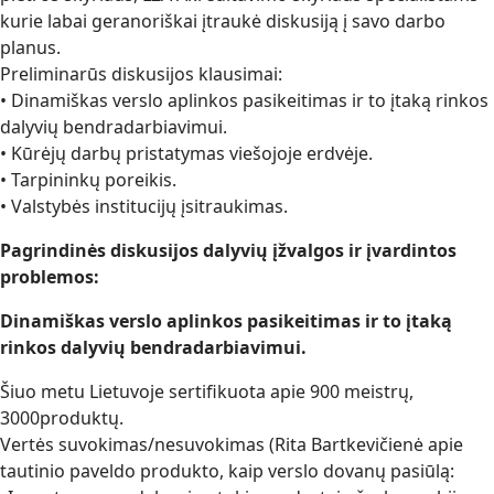
kurie labai geranoriškai įtraukė diskusiją į savo darbo
planus.
Preliminarūs diskusijos klausimai:
• Dinamiškas verslo aplinkos pasikeitimas ir to įtaką rinkos
dalyvių bendradarbiavimui.
• Kūrėjų darbų pristatymas viešojoje erdvėje.
• Tarpininkų poreikis.
• Valstybės institucijų įsitraukimas.
Pagrindinės diskusijos dalyvių įžvalgos ir įvardintos
problemos:
Dinamiškas verslo aplinkos pasikeitimas ir to įtaką
rinkos dalyvių bendradarbiavimui.
Šiuo metu Lietuvoje sertifikuota apie 900 meistrų,
3000produktų.
Vertės suvokimas/nesuvokimas (Rita Bartkevičienė apie
tautinio paveldo produkto, kaip verslo dovanų pasiūlą: