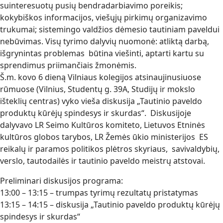
suinteresuotų pusių bendradarbiavimo poreikis;
kokybiškos informacijos, viešųjų pirkimų organizavimo
trukumai; sistemingo valdžios dėmesio tautiniam paveldui
nebūvimas. Visų tyrimo dalyvių nuomonė: atliktą darbą,
išgrynintas problemas būtina viešinti, aptarti kartu su
sprendimus priimančiais žmonėmis.
Š.m. kovo 6 dieną Vilniaus kolegijos atsinaujinusiuose
rūmuose (Vilnius, Studentų g. 39A, Studijų ir mokslo
išteklių centras) vyko vieša diskusija „Tautinio paveldo
produktų kūrėjų spindesys ir skurdas“. Diskusijoje
dalyvavo LR Seimo Kultūros komiteto, Lietuvos Etninės
kultūros globos tarybos, LR Žemės ūkio ministerijos ES
reikalų ir paramos politikos plėtros skyriaus,
savivaldybių,
verslo, tautodailės ir tautinio paveldo meistrų atstovai.
Preliminari diskusijos programa:
13:00 – 13:15 – trumpas tyrimų rezultatų pristatymas
13:15 – 14:15 – diskusija „Tautinio paveldo produktų kūrėjų
spindesys ir skurdas“