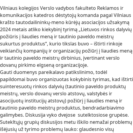
Vilniaus kolegijos Verslo vadybos fakulteto Reklamos ir
komunikacijos katedros dėstytojų komanda pagal Vilniaus
krašto tautodailininkų-meno kūrėjų asociacijos užsakymą
2024 metais atliko kiekybinį tyrimą „Lietuvos rinkos dalyvių
požiūris į liaudies meną ir tautinio paveldo meistrų
sukurtus produktus“, kurio tikslas buvo – ištirti rinkoje
veikiančių kompanijų ir organizacijų požiūrį į liaudies meną
ir tautinio paveldo meistrų dirbinius, įvertinant verslo
dovanų pirkimo elgseną organizacijoje.
Gauti duomenys pareikalavo patikslinimo, todėl
papildomai buvo organizuotas kokybinis tyrimas, kad ištirti
suinteresuotų rinkos dalyvių (tautinio paveldo produktų
meistrų, verslo dovanų verslo atstovų, valstybės ir
asocijuotų institucijų atstovų) požiūrį į liaudies meną ir
tautinio paveldo meistrų produktus, bendradarbiavimo
galimybes. Diskusija vyko dvejose sutelktosiose grupėse.
Sutekltųjų grupių diskusijos metu iškilo nemažai problemų
išėjusių už tyrimo problemų lauko: glaudesnio visų