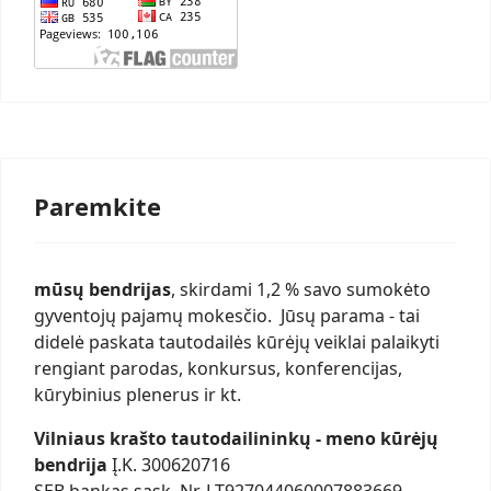
Paremkite
mūsų bendrijas
, skirdami 1,2 % savo sumokėto
gyventojų pajamų mokesčio. Jūsų parama - tai
didelė paskata tautodailės kūrėjų veiklai palaikyti
rengiant parodas, konkursus, konferencijas,
kūrybinius plenerus ir kt.
Vilniaus krašto tautodailininkų - meno kūrėjų
bendrija
Į.K. 300620716
SEB bankas sąsk. Nr. LT927044060007883669