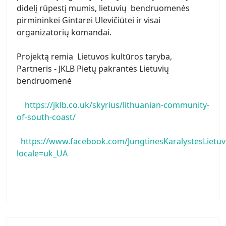
didelį rūpestį mumis, lietuvių bendruomenės
pirmininkei Gintarei Ulevičiūtei ir visai
organizatorių komandai.
Projektą remia Lietuvos kultūros taryba,
Partneris - JKLB Pietų pakrantės Lietuvių
bendruomenė
https://jklb.co.uk/skyrius/lithuanian-community-
of-south-coast/
https://www.facebook.com/JungtinesKaralystesLiet
locale=uk_UA