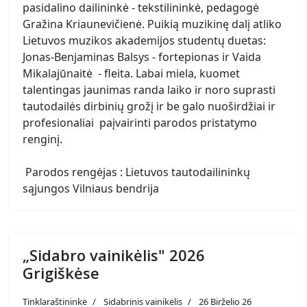
pasidalino dailininkė - tekstilininkė, pedagogė
Gražina Kriaunevičienė. Puikią muzikinę dalį atliko
Lietuvos muzikos akademijos studentų duetas:
Jonas-Benjaminas Balsys - fortepionas ir Vaida
Mikalajūnaitė - fleita. Labai miela, kuomet
talentingas jaunimas randa laiko ir noro suprasti
tautodailės dirbinių grožį ir be galo nuoširdžiai ir
profesionaliai paįvairinti parodos pristatymo
renginį.
Parodos rengėjas : Lietuvos tautodailininkų
sąjungos Vilniaus bendrija
„Sidabro vainikėlis" 2026
Grigiškėse
Tinklaraštininkė
Sidabrinis vainikėlis
26 Birželio 26