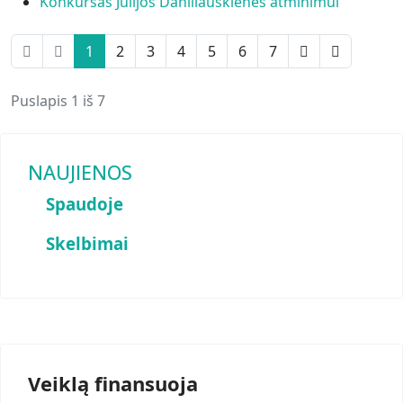
Konkursas Julijos Daniliauskienės atminimui
1
2
3
4
5
6
7
Puslapis 1 iš 7
NAUJIENOS
Spaudoje
Skelbimai
Veiklą finansuoja