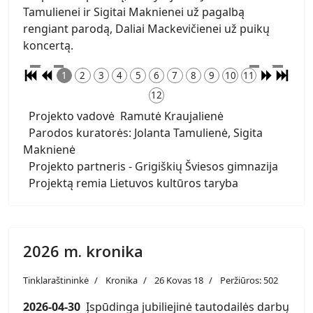
Tamulienei ir Sigitai Maknienei už pagalbą
rengiant parodą, Daliai Mackevičienei už puikų
koncertą.
1
2
3
4
5
6
7
8
9
10
11
12
Projekto vadovė Ramutė Kraujalienė
Parodos kuratorės: Jolanta Tamulienė, Sigita
Maknienė
Projekto partneris - Grigiškių Šviesos gimnazija
Projektą remia Lietuvos kultūros taryba
2026 m. kronika
Tinklaraštininkė
Kronika
26 Kovas 18
Peržiūros: 502
2026-04-30
Įspūdinga jubiliejinė tautodailės darbų