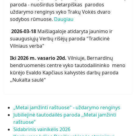
paroda - nuoširdus betarpiškas parodos
uždarymo renginys vyko Trakų Vokės dvaro
sodybos rūmuose.
Daugiau
2026-03-18
Maišiagaloje atidaryta jaunimo ir
suaugusiųjų Verbų rišėjų paroda "Tradicinė
Vilniaus verba"
Iki 2026 m. vasario 20d.
Vilniuje, Bernardinų
bendruomenės centre vyko tautodailininko meno
kūrėjo Evaldo Kapčiaus kalvystės darbų paroda
,,Nukalta saulė"
„Metai įamžinti raštuose" - uždarymo renginys
Jubiliejinė tautodailės paroda ,,Metai įamžinti
raštuose”
Sidabrinis vainikėlis 2026