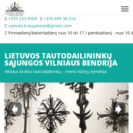
+370 233 9509
+370 699 36 016
ramute.kraujaliene@gmail.com
Pirmadienį/ketvirtadienį nuo 10 iki 17 / penktadienį - nuo 10 i
LIETUVOS TAUTODAILININKŲ
SĄJUNGOS VILNIAUS BENDRIJA
Vilniaus krašto tautodailininkų - meno kūrėjų bendrija