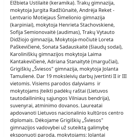
Elžbieta Ustilaitė (keramika). Trakų gimnazija,
mokytoja Jurgita Radžiūnaitė, Andrėja Reket -
Lentvario Motiejaus Šimelionio gimnazija
(karpiniai), mokytoja Henrieta Stachovskienė,
Sofija Semionovaitė (audimas), Trakų Vytauto
Didžiojo gimnazija, Mokytoja-močiutė Loreta
Paškevičienė, Sonata Sadauskaitė (šiaudų sodai),
Karoliniškių gimnazijos mokytoja Laima
Kantakevičienė, Adriana Stanaitytė (margučiai),
Grigiškių „Šviesos" gimnazija, mokytoja Jolanta
Tamulienė. Dar 19 moksleivių darbų įvertinti II ir III
vietomis. Visiems parodos dalyviams ir
mokytojams įteikti padėkų raštai (Lietuvos
tautodailininkų sąjungos Vilniaus bendrija),
suvenyrai, atminimo dovanos. Laureatai
apdovanoti Lietuvos nacionalinio kultūros centro
diplomais. Dėkojame Grigiškių „Šviesos"
gimnazijos vadovybei už suteiktą galimybę
eksponuoti parodą, mokytojams: Jolantai