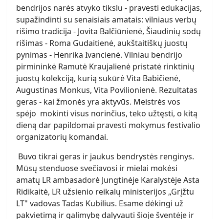
bendrijos narės atvyko tikslu - pravesti edukacijas,
supažindinti su senaisiais amatais: vilniaus verbų
rišimo tradicija - Jovita Balčiūnienė, Šiaudinių sodų
rišimas - Roma Gudaitienė, aukštaitiškų juostų
pynimas - Henrika Ivancienė. Vilniau bendrijo
pirmininkė Ramutė Kraujalienė pristatė rinktinių
juostų kolekciją, kurią sukūrė Vita Babičienė,
Augustinas Monkus, Vita Povilionienė. Rezultatas
geras - kai žmonės yra aktyvūs. Meistrės vos
spėjo mokinti visus norinčius, teko užtęsti, o kitą
dieną dar papildomai pravesti mokymus festivalio
organizatorių komandai.
Buvo tikrai geras ir jaukus bendrystės renginys.
Mūsų stenduose svečiavosi ir mielai mokėsi
amatų LR ambasadorė Jungtinėje Karalystėje Asta
Ridikaitė, LR užsienio reikalų ministerijos „Grįžtu
LT" vadovas Tadas Kubilius. Esame dėkingi už
pakvietimą ir galimybę dalyvauti šioje šventėje ir