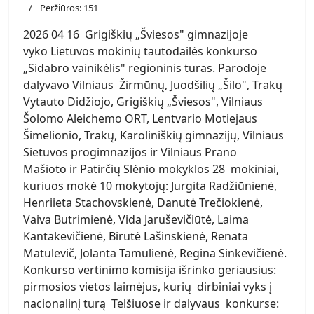
Peržiūros: 151
2026 04 16 Grigiškių „Šviesos" gimnazijoje
vyko Lietuvos mokinių tautodailės konkurso
„Sidabro vainikėlis" regioninis turas. Parodoje
dalyvavo Vilniaus Žirmūnų, Juodšilių „Šilo", Trakų
Vytauto Didžiojo, Grigiškių „Šviesos", Vilniaus
Šolomo Aleichemo ORT, Lentvario Motiejaus
Šimelionio, Trakų, Karoliniškių gimnazijų, Vilniaus
Sietuvos progimnazijos ir Vilniaus Prano
Mašioto ir Patirčių Slėnio mokyklos 28 mokiniai,
kuriuos mokė 10 mokytojų: Jurgita Radžiūnienė,
Henriieta Stachovskienė, Danutė Trečiokienė,
Vaiva Butrimienė, Vida Jaruševičiūtė, Laima
Kantakevičienė, Birutė Lašinskienė, Renata
Matulevič, Jolanta Tamulienė, Regina Sinkevičienė.
Konkurso vertinimo komisija išrinko geriausius:
pirmosios vietos laimėjus, kurių dirbiniai vyks į
nacionalinį turą Telšiuose ir dalyvaus konkurse: