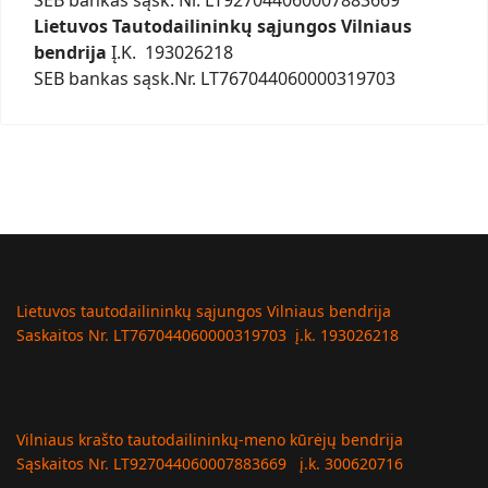
Lietuvos Tautodailininkų sąjungos Vilniaus
bendrija
Į.K. 193026218
SEB bankas sąsk.Nr. LT767044060000319703
Lietuvos tautodailininkų sąjungos Vilniaus bendrija
Saskaitos Nr. LT767044060000319703 į.k. 193026218
Vilniaus krašto tautodailininkų-meno kūrėjų bendrija
Sąskaitos Nr. LT927044060007883669 į.k. 300620716