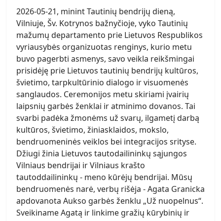
2026-05-21, minint Tautinių bendrijų dieną,
Vilniuje, Šv. Kotrynos bažnyčioje, vyko Tautinių
mažumų departamento prie Lietuvos Respublikos
vyriausybės organizuotas renginys, kurio metu
buvo pagerbti asmenys, savo veikla reikšmingai
prisidėję prie Lietuvos tautinių bendrijų kultūros,
švietimo, tarpkultūrinio dialogo ir visuomenės
sanglaudos. Ceremonijos metu skiriami įvairių
laipsnių garbės ženklai ir atminimo dovanos. Tai
svarbi padėka žmonėms už svarų, ilgametį darbą
kultūros, švietimo, žiniasklaidos, mokslo,
bendruomeninės veiklos bei integracijos srityse.
Džiugi žinia Lietuvos tautodailininkų sąjungos
Vilniaus bendrijai ir Vilniaus krašto
tautoddailininkų - meno kūrėjų bendrijai. Mūsų
bendruomenės narė, verbų rišėja - Agata Granicka
apdovanota Aukso garbės ženklu „Už nuopelnus“.
Sveikiname Agatą ir linkime gražių kūrybinių ir