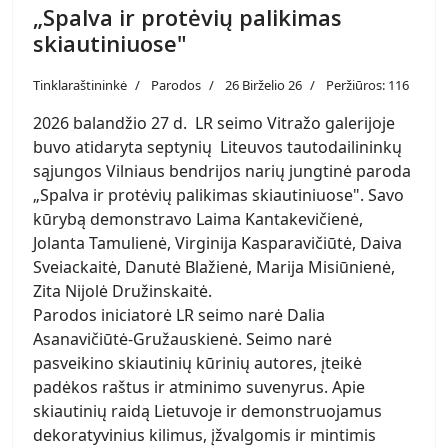
„Spalva ir protėvių palikimas
skiautiniuose"
Tinklaraštininkė
Parodos
26 Birželio 26
Peržiūros: 116
2026 balandžio 27 d. LR seimo Vitražo galerijoje
buvo atidaryta septynių Liteuvos tautodailininkų
sąjungos Vilniaus bendrijos narių jungtinė paroda
„Spalva ir protėvių palikimas skiautiniuose". Savo
kūrybą demonstravo Laima Kantakevičienė,
Jolanta Tamulienė, Virginija Kasparavičiūtė, Daiva
Sveiackaitė, Danutė Blažienė, Marija Misiūnienė,
Zita Nijolė Družinskaitė.
Parodos iniciatorė LR seimo narė Dalia
Asanavičiūtė-Gružauskienė. Seimo narė
pasveikino skiautinių kūrinių autores, įteikė
padėkos raštus ir atminimo suvenyrus. Apie
skiautinių raidą Lietuvoje ir demonstruojamus
dekoratyvinius kilimus, įžvalgomis ir mintimis