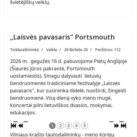
švietėjiškų veiklų.
„Laisvės pavasaris“ Portsmouth
Tinklaraštininkė
Veikla
26 Birželio 26
Peržiūros: 112
2026 m. gegužės 16 d. pabuvojome Pietų Anglijoje
(Šiaurės jūros pakrantė, Portsmouth
uostamiestis). Smagu dalyvauti lietuvių
bendruomenės tradiciniame festivalyje „Laisvės
pavasaris", kur susirenka didelė, nuoširdi, žingeidi
bendruomenė. Visą dieną vyko meno mugė,
koncertai pilni lietuviškos dvasios, mokymai,
edukacijos.
1
2
3
4
5
Vilniaus krašto tautodailininkų - meno kūrėjų