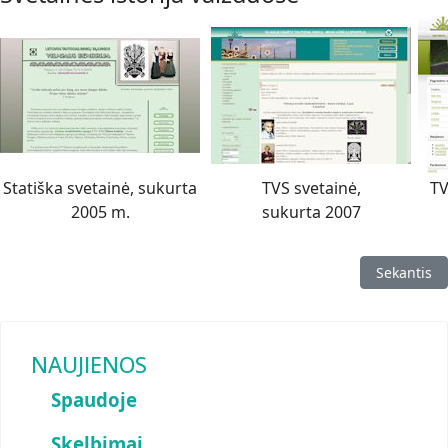
Statiška svetainė, sukurta
TVS svetainė,
TV
2005 m.
sukurta 2007
Kitas strai
Sekantis
NAUJIENOS
Spaudoje
Skelbimai