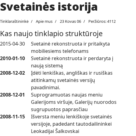
Svetainės istorija
Tinklaraštininkė
Apie mus
23 Kovas 06
Peržiūros: 4112
Kas naujo tinklapio struktūroje
2015-04-30
Svetainė rekonstruota ir pritaikyta
mobiliesiems telefonams
2010-01-10
Svetainė rekonstruota ir perdaryta į
naują sistemą
2008-12-02
Įdėti lenkiškas, angliškas ir rusiškas
atitinkamų svetainės versijų
pavadinimai.
2008-12-01
Suprogramuotas naujas meniu
Galerijoms viršuje, Galerijų nuorodos
sugrupuotos paprasčiau
2008-11-15
Išversta meniu lenkiškoje svetainės
versijoje, padedant tautodailininkei
Leokadijai Šalkovskai