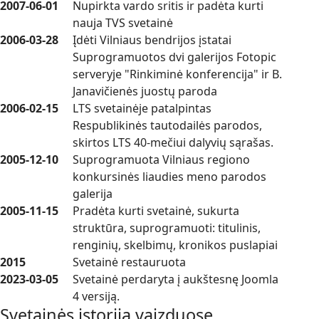
2007-06-01
Nupirkta vardo sritis ir padėta kurti
nauja TVS svetainė
2006-03-28
Įdėti Vilniaus bendrijos įstatai
Suprogramuotos dvi galerijos Fotopic
serveryje "Rinkiminė konferencija" ir B.
Janavičienės juostų paroda
2006-02-15
LTS svetainėje patalpintas
Respublikinės tautodailės parodos,
skirtos LTS 40-mečiui dalyvių sąrašas.
2005-12-10
Suprogramuota Vilniaus regiono
konkursinės liaudies meno parodos
galerija
2005-11-15
Pradėta kurti svetainė, sukurta
struktūra, suprogramuoti: titulinis,
renginių, skelbimų, kronikos puslapiai
2015
Svetainė restauruota
2023-03-05
Svetainė perdaryta į aukštesnę Joomla
4 versiją.
Svetainės istorija vaizduose