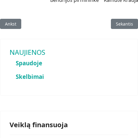
Ankstesnis straipsnis: Už nuopelnus Lietuvai
Kitas strai
Ankst
Sekantis
NAUJIENOS
Spaudoje
Skelbimai
Veiklą finansuoja