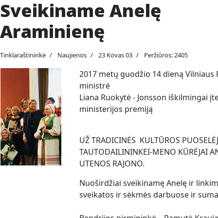
Sveikiname Anelę
Araminienę
Tinklaraštininkė
Naujienos
23 Kovas 03
Peržiūros: 2405
2017 metų guodžio 14 dieną Vilniaus 
ministrė
Liana Ruokytė - Jonsson iškilmingai 
ministerijos premiją
UŽ TRADICINĖS KULTŪROS PUOSELĖJ
TAUTODAILININKEI-MENO KŪRĖJAI AN
UTENOS RAJONO.
Nuoširdžiai sveikinamę Anelę ir link
sveikatos ir sėkmės darbuose ir su
Bendrijos pirmininkė Ramutė Krauja