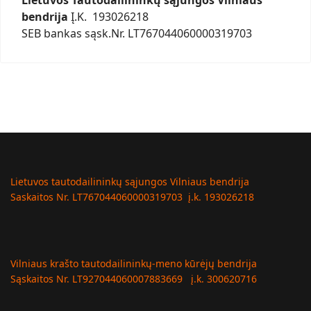
bendrija
Į.K. 193026218
SEB bankas sąsk.Nr. LT767044060000319703
Lietuvos tautodailininkų sąjungos Vilniaus bendrija
Saskaitos Nr. LT767044060000319703 į.k. 193026218
Vilniaus krašto tautodailininkų-meno kūrėjų bendrija
Sąskaitos Nr. LT927044060007883669 į.k. 300620716