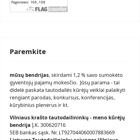
Paremkite
mūsų bendrijas
, skirdami 1,2 % savo sumokėto
gyventojų pajamų mokesčio. Jūsų parama - tai
didelė paskata tautodailės kūrėjų veiklai palaikyti
rengiant parodas, konkursus, konferencijas,
kūrybinius plenerus ir kt.
Vilniaus krašto tautodailininkų - meno kūrėjų
bendrija
Į.K. 300620716
SEB bankas sąsk. Nr. LT927044060007883669
Lietuvos Tautodailininkų sąjungos Vilniaus