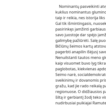
Nominantų pasveikinti atvyk
kuklius nominantus glumino 
taip ir reikia, nes istorija l
Gal tik išmintingasis, nuose
pasirinkęs įamžinti garbiaus
savo juostoje dar spėjo įamži
galimybę pažiūrėti. Salę puoš
Bičiūnų šeimos kartų atstovai
pagerbti anapilin išėjusį sav
Nenuilstanti tautos meno gl
kaip visuomet buvo lyg tik
paglobotas, kiekvienas apdov
Seimo narė, socialdemokratė
sveikinimų ir dovanomis pri
gražu, kad jie rado reikalą 
regionuose. O didžiausios pa
šiltą ir gerbiantį žodį teko
nudirbusiai puikiajai Ramutei