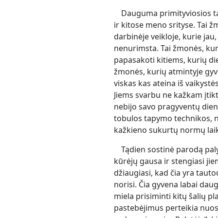
Dauguma primityviosios t
ir kitose meno srityse. Tai 
darbinėje veikloje, kurie jau
nenurimsta. Tai žmonės, kuri
papasakoti kitiems, kurių die
žmonės, kurių atmintyje gyven
viskas kas ateina iš vaikystės
Jiems svarbu ne kažkam įtikti,
nebijo savo pragyventų dien
tobulos tapymo technikos, nes
kažkieno sukurtų normų laik
Tądien sostinė parodą paly
kūrėjų gausa ir stengiasi jiem
džiaugiasi, kad čia yra tauto
norisi. Čia gyvena labai da
miela prisiminti kitų šalių p
pastebėjimus perteikia nuos