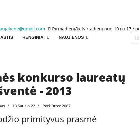
raujaliene@gmail.com
Pirmadienį/ketvirtadienį nuo 10 iki 17 / p
Pai
AŠTIS
RENGINIAI
NAUJIENOS
nės konkurso laureatų
ventė - 2013
sas
13 Sausio 22
Peržiūros: 2087
žodžio primityvus prasmė