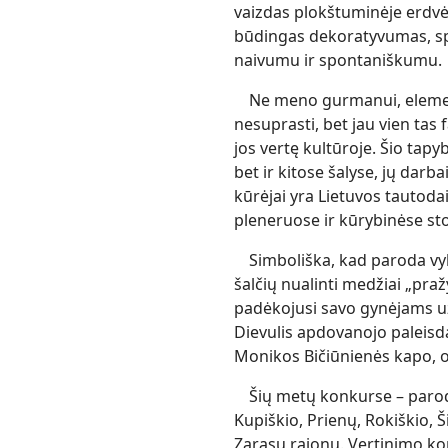
vaizdas plokštuminėje erdvėj
būdingas dekoratyvumas, sp
naivumu ir spontaniškumu.
Ne meno gurmanui, element
nesuprasti, bet jau vien ta
jos vertę kultūroje. Šio tapy
bet ir kitose šalyse, jų darba
kūrėjai yra Lietuvos tautodai
pleneruose ir kūrybinėse st
Simboliška, kad paroda vyk
šalčių nualinti medžiai „pra
padėkojusi savo gynėjams už l
Dievulis apdovanojo paleisd
Monikos Bičiūnienės kapo, o 
Šių metų konkurse – parodo
Kupiškio, Prienų, Rokiškio, Š
Zarasų rajonų. Vertinimo kom