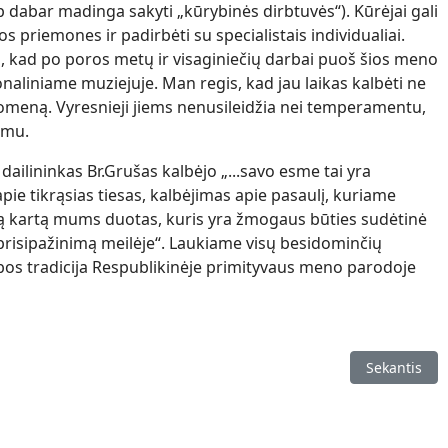
 dabar madinga sakyti „kūrybinės dirbtuvės“). Kūrėjai gali
s priemones ir padirbėti su specialistais individualiai.
i, kad po poros metų ir visaginiečių darbai puoš šios meno
naliniame muziejuje. Man regis, kad jau laikas kalbėti ne
nomeną. Vyresnieji jiems nenusileidžia nei temperamentu,
umu.
dailininkas Br.Grušas kalbėjo „...savo esme tai yra
pie tikrąsias tiesas, kalbėjimas apie pasaulį, kuriame
ną kartą mums duotas, kuris yra žmogaus būties sudėtinė
 prisipažinimą meilėje“. Laukiame visų besidominčių
ybos tradicija Respublikinėje primityvaus meno parodoje
-konkursas Monikai atminti 2010
Kitas straip
Sekantis