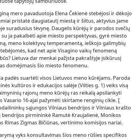
ituose tapytojų sambūriuose.
giną mero pavaduotoja Elena Čekienė stebėjosi ir dėkojo
amiai pristatė daugiatautį miestą ir šiltus, aktyvius jame
e suradusius tėvynę. Daugelis kūrėjų ir parodos svečių
jo su ja pakalbėti apie miesto perspektyvas, gyrė miesto
tumą, meno kolektyvų temperamentą, ieškojo galimybių
 stebėjomės, kad net apie Visagino vaikų fenomeną
abūs? Lietuva dar menkai pažįsta pakraštyje įsikūrusį
mas domėjimasis šio miesto fenomenu.
oda padės suartėti visos Lietuvos meno kūrėjams. Paroda
ės kultūros ir edukacijos salėje (Vilties g. 1) veiks visą
aimyninių rajonų meno kūrėjų ras reikalą apsilankyti
Vasario 16-ajai pažymėti skirtame renginių cikle. Į
dailininkų sąjungos Vilniaus bendrijos ir Vilniaus krašto
ų bendrijos pirmininkė Ramutė Kraujalienė, Monikos
as Rimas Zigmas Bičiūnas, vertinimo komisijos nariai.
ždarymą vyks konsultavimas šios meno rūšies specifikos