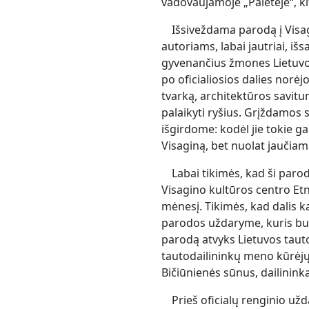
vadovaujamoje „Paletėje“, k
Išsiveždama parodą į Visa
autoriams, labai jautriai, išs
gyvenančius žmones Lietuvoj
po oficialiosios dalies norė
tvarką, architektūros savi
palaikyti ryšius. Grįždamos
išgirdome: kodėl jie tokie g
Visaginą, bet nuolat jaučia
Labai tikimės, kad ši par
Visagino kultūros centro Etnin
mėnesį. Tikimės, kad dalis k
parodos uždaryme, kuris bus 
parodą atvyks Lietuvos tauto
tautodailininkų meno kūrėj
Bičiūnienės sūnus, dailinink
Prieš oficialų renginio u