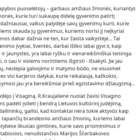
apybos puoselėtojų – garbaus amžiaus žmonės, kuriantys
žmonės, kurie turi sukaupę didelę gyvenimo patirtį
, dažniausiai, vaikus palydėje savų gyvenimų kurti, kurie
ems skauda jų gyvenimus, kuriems norisi jį neįkyriai
nos dabar dažnai ne ten, kur žaista vaikystėje... Tai
imo įvykiai, šventės, darbai išliko labai gyvi ir, kaip
 ir jaunystės, yra labai ryšku ir vienareikšmiškai teisinga.
 o sau ir visiems norintiems išgirsti - išsakyti. Jie jau
ų, neslepia galvojimo ir matymo būdo, ne visuomet
 visi karjeros dalykai, kurie reikalauja, kažkokio,
ymosi jau yra bereikšmiai prieš egzistavimo džiaugsmą...
dėjo į Visaginą. R.Kraujalienė nuolat žavisi Visagino
s padėti įsilieti į bendrą Lietuvos kultūrinį judėjimą,
dailininkų, gailisi, kad kontaktai nėra tokie aktyvūs kaip
ug tapančių brandesnio amžiaus žmonių, kuriems labai
latybėse likusias gimtines, kurie savo prisiminimus ir
tabiosios, nenuilstančios Marijos Ščerbakovos