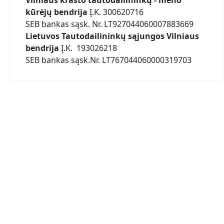
Vilniaus krašto tautodailininkų - meno
kūrėjų bendrija
Į.K. 300620716
SEB bankas sąsk. Nr. LT927044060007883669
Lietuvos Tautodailininkų sąjungos Vilniaus
bendrija
Į.K. 193026218
SEB bankas sąsk.Nr. LT767044060000319703