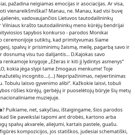
ai, pažadina neigiamas emocijas ir asociacijas. Ar visa,
oti vienareikšmiškai? Manau, ne. Manau, kad visi buvę
jalienės, vadovaujančios Lietuvos tautodailininkų
ir Vilniaus krašto tautodailininkų meno kūrėjų bendrijai
mityviosios tapybos konkurso - parodos Monikai
o ceremonijoje sutiktų, kad primityvumas šiame
ugesį, spalvų ir prisiminimų žaismą, meilę, pagarbą savo ir
r dosnumą visu tuo dalijantis... D.Kajokas savo
a renkamoje knygoje „Ežeras ir kiti jį lydintys asmenys“
 „O, kokia jėga slypi tame žmogaus menkume! Toje
ažutėlių incognito....(...) Nepripažinimas, neįvertinimas
u. Tobulu laisvo gyvenimo alibi“. Kažkokie laisvi, tobuli
bos rūšies kūrėjų, gerbėjų ir puoselėtojų būryje šių metų
 nacionaliniame muziejuje.
ba
? Puikiame, net, sakyčiau, ištaigingame, šios parodos
 kad šie paveikslai tapomi ant drobės, kartono arba
gų spalvų akvarele, aliejumi, kartais pastele, guašu.
igūrės kompozicijos, jos statiškos, judesiai schematiški,