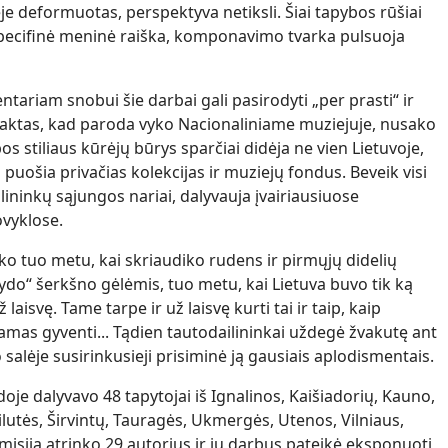
e deformuotas, perspektyva netiksli. Šiai tapybos rūšiai
ecifinė meninė raiška, komponavimo tvarka pulsuoja
ariam snobui šie darbai gali pasirodyti „per prasti“ ir
s faktas, kad paroda vyko Nacionaliniame muziejuje, nusako
bos stiliaus kūrėjų būrys sparčiai didėja ne vien Lietuvoje,
i puošia privačias kolekcijas ir muziejų fondus. Beveik visi
lininkų sąjungos nariai, dalyvauja įvairiausiuose
ovyklose.
o tuo metu, kai skriaudiko rudens ir pirmųjų didelių
žydo“ šerkšno gėlėmis, tuo metu, kai Lietuva buvo tik ką
aisvę. Tame tarpe ir už laisvę kurti tai ir taip, kaip
amas gyventi... Tądien tautodailininkai uždegė žvakutę ant
salėje susirinkusieji prisiminė ją gausiais aplodismentais.
je dalyvavo 48 tapytojai iš Ignalinos, Kaišiadorių, Kauno,
ilutės, Širvintų, Tauragės, Ukmergės, Utenos, Vilniaus,
isija atrinko 29 autorius ir jų darbus pateikė eksponuoti