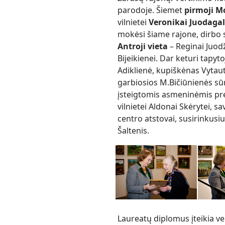
parodoje. Šiemet
pirmoji M
vilnietei
Veronikai Juodagal
mokėsi šiame rajone, dirbo s
Antroji vieta
– Reginai Juod
Bijeikienei. Dar keturi tapyt
Adiklienė, kupiškėnas Vytau
garbiosios M.Bičiūnienės sū
įsteigtomis asmeninėmis pre
vilnietei Aldonai Skėrytei, s
centro atstovai, susirinkusi
Šaltenis.
Laureatų diplomus įteikia ve