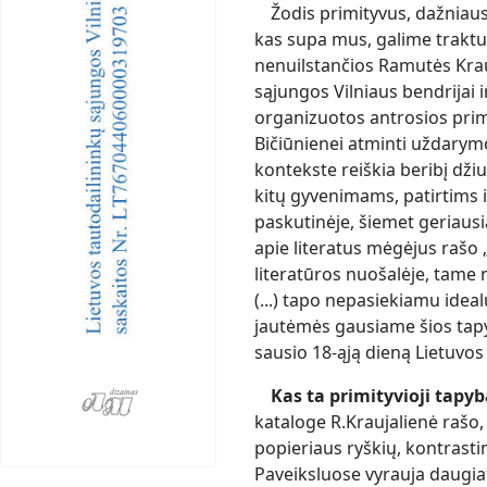
Žodis primityvus, dažniausi
kas supa mus, galime traktu
nenuilstančios Ramutės Krau
sąjungos Vilniaus bendrijai 
organizuotos antrosios pri
Bičiūnienei atminti uždarym
kontekste reiškia beribį dži
kitų gyvenimams, patirtims i
paskutinėje, šiemet geriausi
apie literatus mėgėjus rašo
literatūros nuošalėje, tame m
(...) tapo nepasiekiamu ideal
jautėmės gausiame šios tapy
sausio 18-ąją dieną Lietuvos
Kas ta primityvioji tapy
kataloge R.Kraujalienė rašo,
popieriaus ryškių, kontrastin
Paveiksluose vyrauja daugiaf