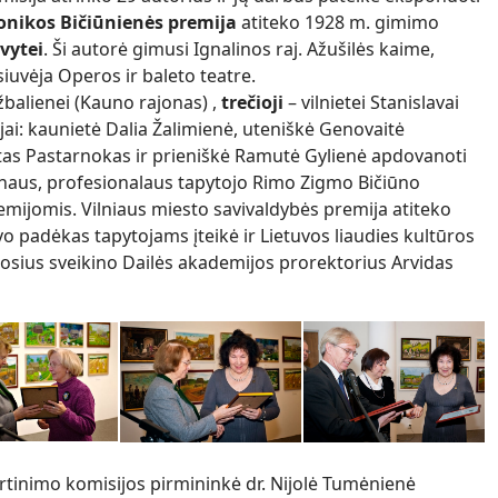
onikos Bičiūnienės premija
atiteko 1928 m. gimimo
vytei
. Ši autorė gimusi Ignalinos raj. Ažušilės kaime,
iuvėja Operos ir baleto teatre.
žbalienei (Kauno rajonas) ,
trečioji
– vilnietei Stanislavai
ojai: kaunietė Dalia Žalimienė, uteniškė Genovaitė
tas Pastarnokas ir prieniškė Ramutė Gylienė apdovanoti
naus, profesionalaus tapytojo Rimo Zigmo Bičiūno
mijomis. Vilniaus miesto savivaldybės premija atiteko
avo padėkas tapytojams įteikė ir Lietuvos liaudies kultūros
uosius sveikino Dailės akademijos prorektorius Arvidas
rtinimo komisijos pirmininkė dr. Nijolė Tumėnienė