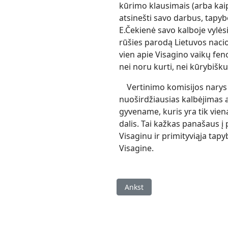
kūrimo klausimais (arba kaip
atsinešti savo darbus, tapybo
E.Čekienė savo kalboje vylės
rūšies parodą Lietuvos nacio
vien apie Visagino vaikų fe
nei noru kurti, nei kūrybišk
Vertinimo komisijos narys 
nuoširdžiausias kalbėjimas a
gyvename, kuris yra tik vie
dalis. Tai kažkas panašaus į
Visaginu ir primityviąja tap
Visagine.
Ankstesnis straipsnis: Paroda
Ankst