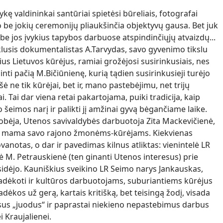
ę valdininkai santūriai spietėsi būreliais, fotografai
be jokių ceremonijų pliaukšinčia objektyvų gausa. Bet juk
iks be jos įvykius tapybos darbuose atspindinčiųjų atvaizdų...
klusis dokumentalistas A.Tarvydas, savo gyvenimo tikslu
ius Lietuvos kūrėjus, ramiai grožėjosi susirinkusiais, nes
nti pačią M.Bičiūnienę, kurią tądien susirinkusieji turėjo
ė ne tik kūrėjai, bet ir, mano pastebėjimu, net trijų
. Tai dar viena retai pakartojama, puiki tradicija, kaip
o šeimos narį ir palikti jį amžinai gyvą bėgančiame laike.
obėja, Utenos savivaldybės darbuotoja Zita Mackevičienė,
ra mama savo rajono žmonėms-kūrėjams. Kiekvienas
anotas, o dar ir pavedimas kilnus atliktas: vienintelė LR
 M. Petrauskienė (ten ginanti Utenos interesus) prie
sidėjo. Kauniškius sveikino LR Seimo narys Jankauskas,
padėkoti ir kultūros darbuotojams, suburiantiems kūrėjus
dėkos už gerą, kartais kritišką, bet teisingą žodį, visada
 visus „juodus“ ir paprastai niekieno nepastebimus darbus
 Kraujalienei.