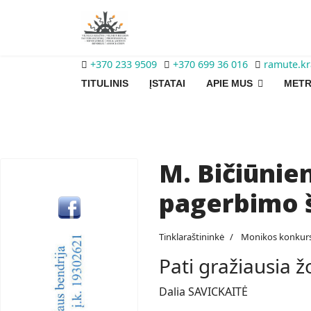
+370 233 9509
+370 699 36 016
ramute.k
TITULINIS
ĮSTATAI
APIE MUS
METR
M. Bičiūnie
pagerbimo š
Tinklaraštininkė
Monikos konkur
Pati gražiausia 
Dalia SAVICKAITĖ