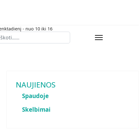
enktadienį - nuo 10 iki 16
eška
NAUJIENOS
Spaudoje
Skelbimai